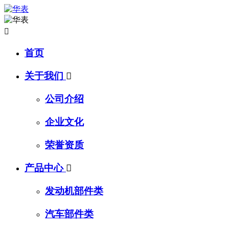

首页
关于我们

公司介绍
企业文化
荣誉资质
产品中心

发动机部件类
汽车部件类