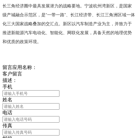
长三角经济圈中最具发展潜力的战略要地。宁波杭州湾新区，是国家
级产城融合示范区，是“一带一路”、长江经济带、长江三角洲区域一体
化三大国家战略叠加的交汇点。新区以汽车制造产业为主，并致力于
推进新能源汽车电动化、智能化、网联化发展，具备天然的地理优势
和优质的政策环境。
给我留言
留言应用名称：
客户留言
描述：
手机
姓名
电话
传真