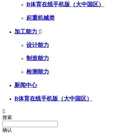
B体育在线手机版（大中国区）
起重机械类
加工能力

设计能力
制造能力
检测能力
新闻中心
B体育在线手机版（大中国区）

搜索
确认