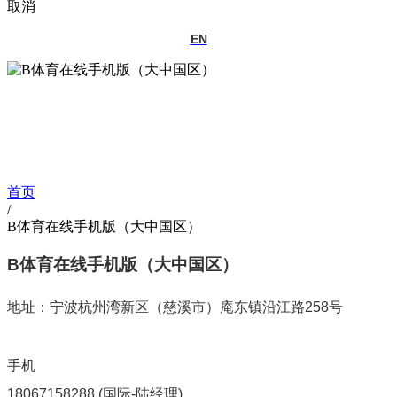
取消
EN
/// B体育在线手机版（大中国区）
Contact us
首页
/
B体育在线手机版（大中国区）
B体育在线手机版（大中国区）
地址：宁波杭州湾新区（慈溪市）庵东镇沿江路258号
手机
18067158288
(国际-陆经理)