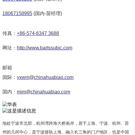
18067158995
(国内-苗经理)
传真：
+86-574-6347 3688
网址：
http://www.bartssubic.com
邮箱
国际：
yxwm@chinahuabiao.com
国内：
mjm@chinahuabiao.com
地处宁波市北部，杭州湾跨海大桥南岸，居于上海、宁波、杭州、苏
州的几何中心，是宁波接轨上海、融入长三角的门户地区，也是中国