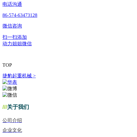
电话沟通
86-574-63473128
微信咨询
扫一扫添加
动力姐姐微信
TOP
捷豹起重机械 >
///
关于我们
公司介绍
企业文化