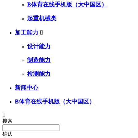
B体育在线手机版（大中国区）
起重机械类
加工能力

设计能力
制造能力
检测能力
新闻中心
B体育在线手机版（大中国区）

搜索
确认