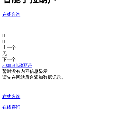
在线咨询


上一个
无
下一个
300lbs电动葫芦
暂时没有内容信息显示
请先在网站后台添加数据记录。
在线咨询
在线咨询