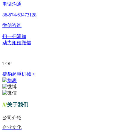
电话沟通
86-574-63473128
微信咨询
扫一扫添加
动力姐姐微信
TOP
捷豹起重机械 >
///
关于我们
公司介绍
企业文化